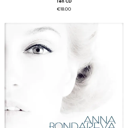
Ten CD
€18.00