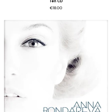
Ten CD
€18.00